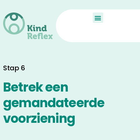
De Kindreflex?
Aan de slag
Child Reflex
Stap 6
Betrek een
gemandateerde
voorziening