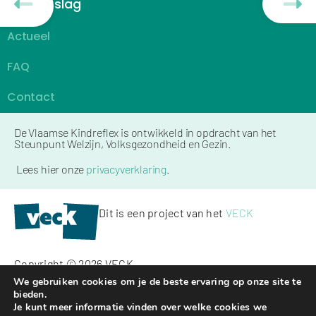
Aan de slag
Actueel
FAQ
Contact
De Vlaamse Kindreflex is ontwikkeld in opdracht van het
Steunpunt Welzijn, Volksgezondheid en Gezin.
Lees hier onze
privacyverklaring
.
Dit is een project van het
VECK
Copyright © 2026 VECK
We gebruiken cookies om je de beste ervaring op onze site te
bieden.
Kickstarted by
Mailbox
Je kunt meer informatie vinden over welke cookies we