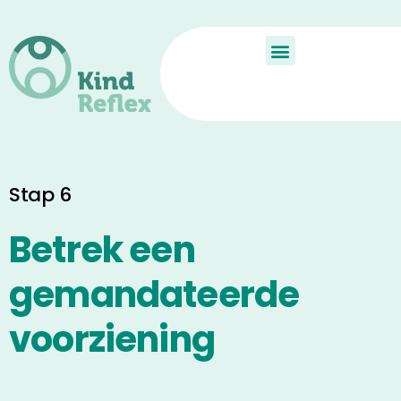
De Kindreflex?
Aan de slag
Child Reflex
Stap 6
Betrek een
gemandateerde
voorziening