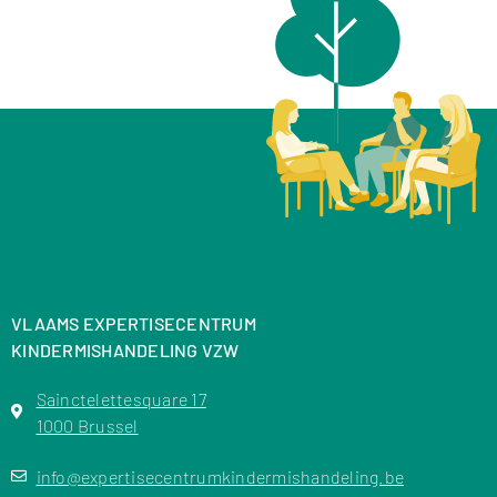
VLAAMS EXPERTISECENTRUM
KINDERMISHANDELING VZW
Sainctelettesquare 17
1000 Brussel
info@expertisecentrumkindermishandeling.be