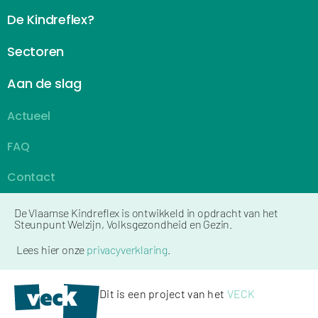
De Kindreflex?
Sectoren
Aan de slag
Actueel
FAQ
Contact
De Vlaamse Kindreflex is ontwikkeld in opdracht van het
Steunpunt Welzijn, Volksgezondheid en Gezin.
Lees hier onze
privacyverklaring
.
Dit is een project van het
VECK