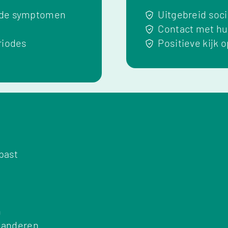
ilde symptomen
Uitgebreid soc
Contact met hu
riodes
Positieve kijk 
past
n
n anderen