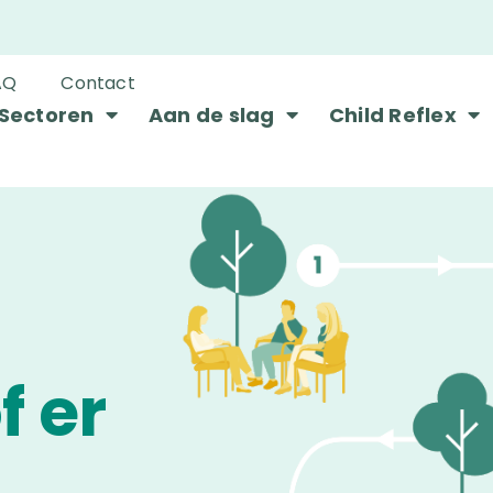
AQ
Contact
Sectoren
Aan de slag
Child Reflex
f er