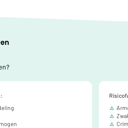
ren
ten?
n:
Risicof
deling
Arm
Zwak
ermogen
Crim