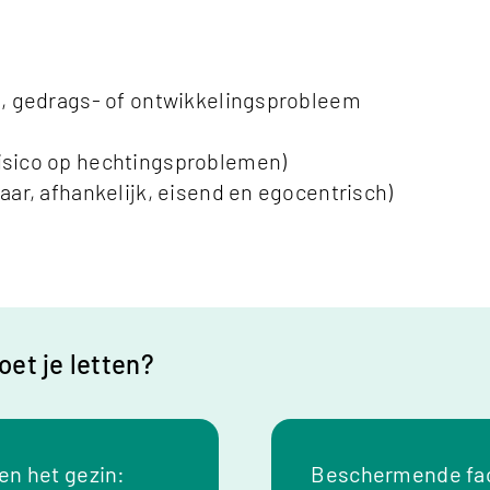
d, gedrags- of ontwikkelingsprobleem
isico op hechtingsproblemen)
aar, afhankelijk, eisend en egocentrisch)
et je letten?
en het gezin:
Beschermende fac