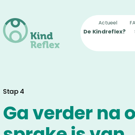
Actueel
F
De Kindreflex?
Stap 4
Ga verder na o
sprake is van