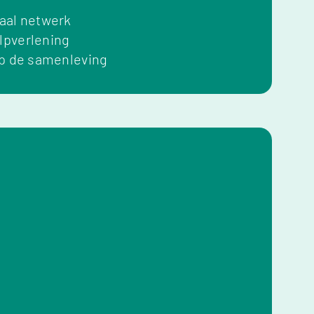
iaal netwerk
lpverlening
op de samenleving