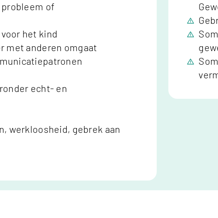
h probleem of
Gewe
Gebr
voor het kind
Somm
er met anderen omgaat
gew
mmunicatiepatronen
Somm
ver
ronder echt- en
n, werkloosheid, gebrek aan