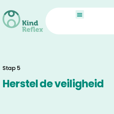
De Kindreflex?
Aan de slag
Child Reflex
Stap 5
Herstel de veiligheid