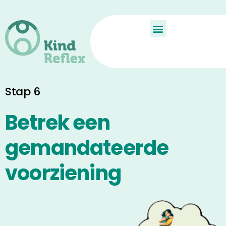
De Kindreflex?
Aan de slag
Child Reflex
Stap 6
Betrek een
gemandateerde
voorziening