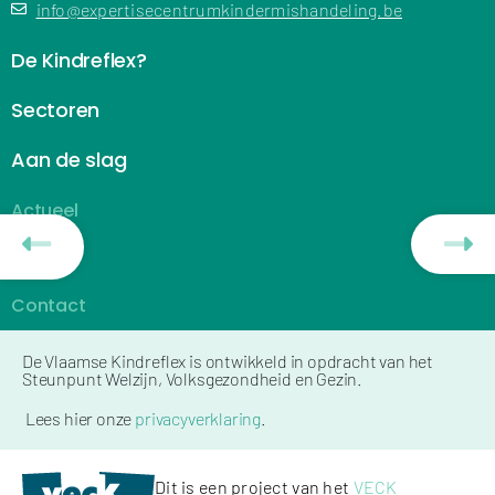
info@expertisecentrumkindermishandeling.be
De Kindreflex?
Sectoren
Aan de slag
Actueel
FAQ
Contact
De Vlaamse Kindreflex is ontwikkeld in opdracht van het
Steunpunt Welzijn, Volksgezondheid en Gezin.
Lees hier onze
privacyverklaring
.
Dit is een project van het
VECK