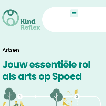
De Kindreflex?
Aan de slag
Child Reflex
Artsen
Jouw essentiële rol
als arts op Spoed