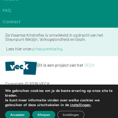
FAQ
Contact
De Vlaamse Kindreflex is ontwikkeld in opdracht van het
Steunpunt Welzijn, Volksgezondheid en Gezin.
Lees hier onze
privacyverklaring
.
Dit is een project van het
VECK
Copyright © 2026 VECK
We gebruiken cookies om je de beste ervaring op onze site te
bieden.
Kickstarted by
Mailbox
Je kunt meer informatie vinden over welke cookies we
gebruiken of deze uitschakelen in de
instellingen
.
Accepteer
Afwijzen
Instellingen