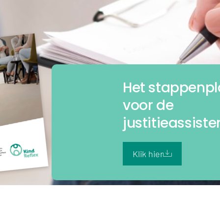
Het stappenp
voor de
justitieassist
Klik hier