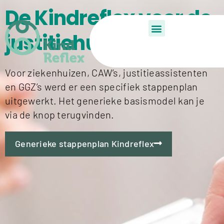
De Kindreflex voor de
justitiehuizen
De Kindreflex?
Aan de slag
Child Reflex
Voor ziekenhuizen, CAW’s, justitieassistenten
en GGZ’s werd er een specifiek stappenplan
uitgewerkt. Het generieke basismodel kan je
via de knop terugvinden.
Generieke stappenplan Kindreflex