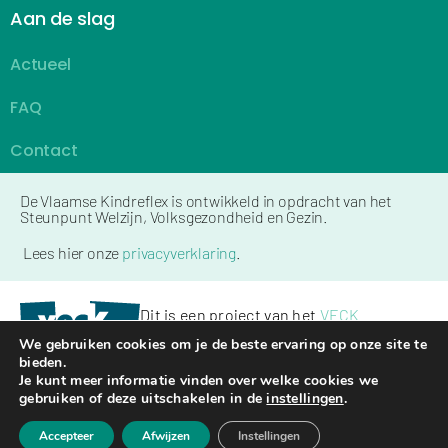
Aan de slag
Actueel
FAQ
Contact
De Vlaamse Kindreflex is ontwikkeld in opdracht van het
Steunpunt Welzijn, Volksgezondheid en Gezin.
Lees hier onze
privacyverklaring
.
Dit is een project van het
VECK
We gebruiken cookies om je de beste ervaring op onze site te
bieden.
Je kunt meer informatie vinden over welke cookies we
Copyright © 2026 VECK
gebruiken of deze uitschakelen in de
instellingen
.
Kickstarted by
Mailbox
Accepteer
Afwijzen
Instellingen