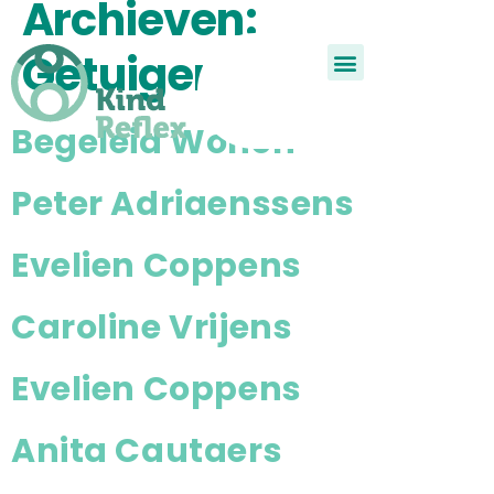
Archieven:
Getuigenissen
De Kindreflex?
Aan de slag
Child Reflex
Begeleid Wonen
Peter Adriaenssens
Evelien Coppens
Caroline Vrijens
Evelien Coppens
Anita Cautaers